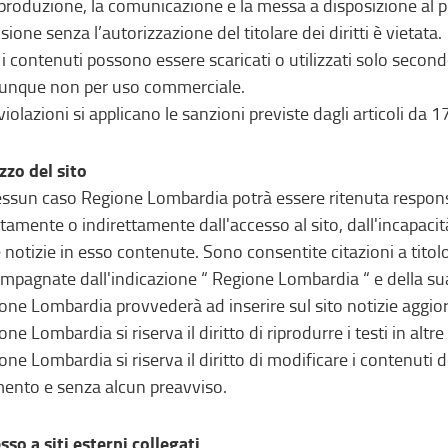
iproduzione, la comunicazione e la messa a disposizione al pubb
sione senza l’autorizzazione del titolare dei diritti è vietata.
i i contenuti possono essere scaricati o utilizzati solo secondo
nque non per uso commerciale.
 violazioni si applicano le sanzioni previste dagli articoli da 
izzo del sito
essun caso Regione Lombardia potrà essere ritenuta responsa
ttamente o indirettamente dall'accesso al sito, dall'incapacità 
e notizie in esso contenute. Sono consentite citazioni a tito
mpagnate dall'indicazione “ Regione Lombardia “ e della sua
one Lombardia provvederà ad inserire sul sito notizie aggio
ne Lombardia si riserva il diritto di riprodurre i testi in altre
one Lombardia si riserva il diritto di modificare i contenuti de
nto e senza alcun preavviso.
sso a siti esterni collegati