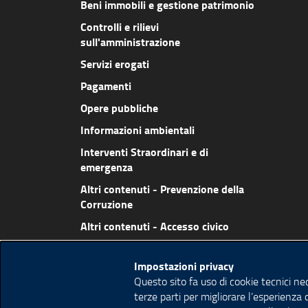
Beni immobili e gestione patrimonio
Controlli e rilievi
sull'amministrazione
Servizi erogati
Pagamenti
Opere pubbliche
Informazioni ambientali
Interventi Straordinari e di
emergenza
Altri contenuti - Prevenzione della
Corruzione
Altri contenuti - Accesso civico
Altri contenuti - Whistleblowing
Impostazioni privacy
Altri contenuti - Accessibilità e
Questo sito fa uso di cookie tecnici ne
Catalogo di dati, metadati e banche
terze parti per migliorare l’esperienza 
dati