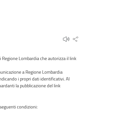
Condividi questa
di Regione Lombardia che autorizza il link
comunicazione a Regione Lombardia
dicando i propri dati identificativi. Al
rdanti la pubblicazione del link
 seguenti condizioni: