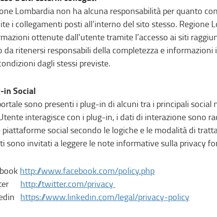
one Lombardia non ha alcuna responsabilità per quanto concer
ite i collegamenti posti all’interno del sito stesso. Regione
rmazioni ottenute dall'utente tramite l’accesso ai siti raggiu
 da ritenersi responsabili della completezza e informazioni i so
condizioni dagli stessi previste.
-in Social
portale sono presenti i plug-in di alcuni tra i principali soci
’Utente interagisce con i plug-in, i dati di interazione sono ra
e piattaforme social secondo le logiche e le modalità di tratt
ti sono invitati a leggere le note informative sulla privacy fo
ebook
http://www.facebook.com/policy.php
tter
http://twitter.com/privacy
kedin
https://www.linkedin.com/legal/privacy-policy