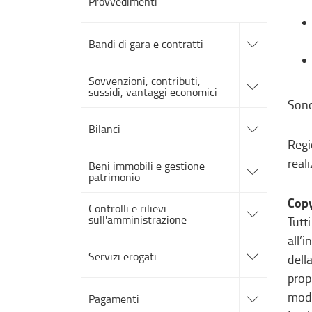
Provvedimenti
accedi
alle
Bandi di gara e contratti
sotto
sezioni
accedi
Sovvenzioni, contributi,
alle
sussidi, vantaggi economici
sotto
sezioni
Sono
accedi
alle
Bilanci
sotto
Regi
sezioni
accedi
real
Beni immobili e gestione
alle
patrimonio
sotto
sezioni
accedi
Copy
Controlli e rilievi
alle
sull'amministrazione
sotto
Tutt
sezioni
all’
accedi
alle
Servizi erogati
dell
sotto
sezioni
prop
accedi
alle
moda
Pagamenti
sotto