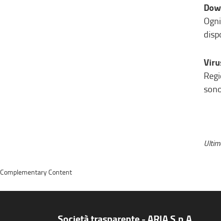
Dow
Ogni
dispo
Viru
Regi
sono
Ulti
Complementary Content
Società trasparente - ARIA S.p.A.