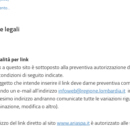
nto...
e legali
lità per link
ink a questo sito è sottoposto alla preventiva autorizzazione 
 condizioni di seguito indicate.
oggetto che intende inserire il link deve darne preventiva 
ando un e-mail all’indirizzo
infoweb@regione.lombardia.it
in
simo indirizzo andranno comunicate tutte le variazioni rigua
minazione, modifica o altro).
lizzo del link diretto al sito
www.ariaspa.it
è autorizzato alle