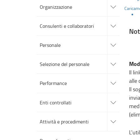
alle
Organizzazione
Caricame
sotto
sezioni
accedi
alle
Consulenti e collaboratori
sotto
Not
sezioni
accedi
alle
Personale
sotto
sezioni
accedi
alle
Moda
Selezione del personale
sotto
Il l
sezioni
accedi
alle
alle
Performance
sotto
Il s
sezioni
accedi
invi
alle
Enti controllati
sotto
mede
sezioni
(eli
accedi
alle
Attività e procedimenti
sotto
sezioni
L'uti