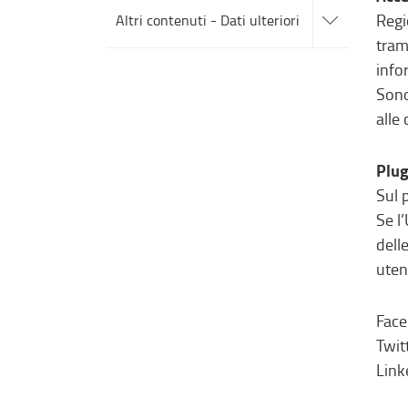
alle
Regi
Altri contenuti - Dati ulteriori
sotto
sezioni
tram
info
Sono
alle 
Plug
Sul 
Se l
dell
uten
Fac
Twi
Lin