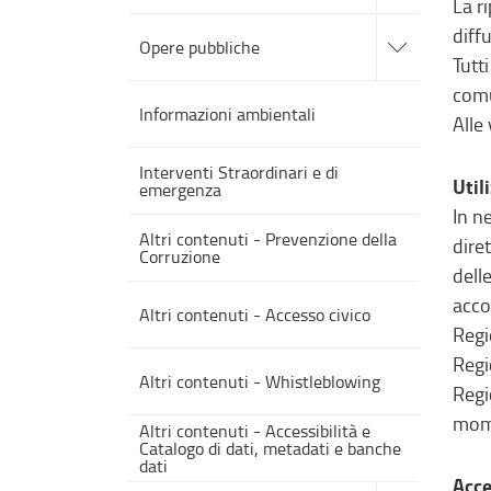
La r
sezioni
accedi
diffu
alle
Opere pubbliche
sotto
Tutt
sezioni
comu
Informazioni ambientali
Alle
Interventi Straordinari e di
Util
emergenza
In n
Altri contenuti - Prevenzione della
dire
Corruzione
dell
acco
Altri contenuti - Accesso civico
Regi
Regio
Altri contenuti - Whistleblowing
Regi
mome
Altri contenuti - Accessibilità e
Catalogo di dati, metadati e banche
dati
Acce
accedi