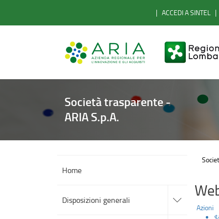
Note
Salta
ACCEDI A SINTEL
al
legali
contenuto
principale
Società trasparente -
ARIA S.p.A.
Societ
Home
Web
accedi
alle
Disposizioni generali
sotto
Azioni
sezioni
$
accedi