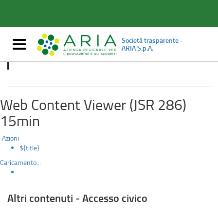
Altri
Salta
al
contenuti
contenuto
principale
-
Società trasparente -
Mostra/nascondi
ARIA S.p.A.
navigazione
Accesso
Altri contenuti - Accesso civico
civico
Web Content Viewer (JSR 286)
15min
Azioni
${title}
Caricamento...
Altri contenuti - Accesso civico