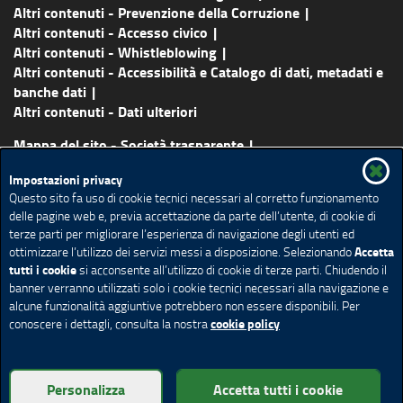
Altri contenuti - Prevenzione della Corruzione
Altri contenuti - Accesso civico
Altri contenuti - Whistleblowing
Altri contenuti - Accessibilità e Catalogo di dati, metadati e
banche dati
Altri contenuti - Dati ulteriori
Mappa del sito - Società trasparente
Vai al sito principale
Certificazioni
Lavora con noi
Impostazioni privacy
Contatti
About us
Questo sito fa uso di cookie tecnici necessari al corretto funzionamento
delle pagine web e, previa accettazione da parte dell’utente, di cookie di
Credits
Note legali
Accessibilità
Cookie policy
terze parti per migliorare l’esperienza di navigazione degli utenti ed
Social media policy
Impostazione Cookie
Accetta
ottimizzare l’utilizzo dei servizi messi a disposizione. Selezionando
tutti i cookie
si acconsente all’utilizzo di cookie di terze parti. Chiudendo il
banner verranno utilizzati solo i cookie tecnici necessari alla navigazione e
alcune funzionalità aggiuntive potrebbero non essere disponibili. Per
cookie policy
conoscere i dettagli, consulta la nostra
© Copyright Aria S.p.A.- Tutti i diritti riservati | Partita IVA 05017630152
| Telefono +39.02 39331.1 | PEC protocollo@pec.ariaspa.it | Società
Personalizza
Accetta tutti i cookie
soggetta a direzione e coordinamento da parte della Regione Lombardia.