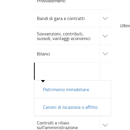
Provvedimenti
accedi
alle
Bandi di gara e contratti
sotto
sezioni
Ulti
accedi
Sovvenzioni, contributi,
alle
sussidi, vantaggi economici
sotto
sezioni
accedi
alle
Bilanci
sotto
sezioni
accedi
Beni immobili e gestione
alle
patrimonio
sotto
sezioni
Patrimonio immobiliare
Canoni di locazione o affitto
accedi
Controlli e rilievi
alle
sull'amministrazione
sotto