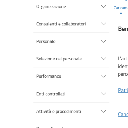
alle
Organizzazione
Caricame
sotto
sezioni
accedi
alle
Consulenti e collaboratori
sotto
Ben
sezioni
accedi
alle
Personale
sotto
sezioni
accedi
alle
L'ar
Selezione del personale
sotto
iden
sezioni
accedi
perce
alle
Performance
sotto
sezioni
accedi
Patr
alle
Enti controllati
sotto
sezioni
accedi
alle
Attività e procedimenti
sotto
Cano
sezioni