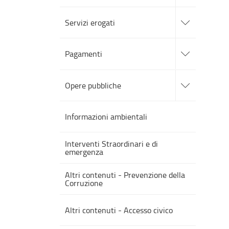
sezioni
accedi
alle
Servizi erogati
sotto
sezioni
accedi
alle
Pagamenti
sotto
sezioni
accedi
alle
Opere pubbliche
sotto
sezioni
Informazioni ambientali
Interventi Straordinari e di
emergenza
Altri contenuti - Prevenzione della
Corruzione
Altri contenuti - Accesso civico