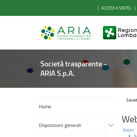
Beni
Salta
ACCEDI A SINTEL
al
immobili
contenuto
principale
e
gestione
patrimonio
Società trasparente -
ARIA S.p.A.
Societ
Home
Web
accedi
alle
Disposizioni generali
sotto
Azioni
sezioni
$
accedi